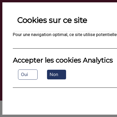
Suivez-nous sur les réseaux
Cookies sur ce site
Hôtel Restaurant Escatel
4 Rue de la Liberté - 71000 MÂCON
Pour une navigation optimal, ce site utilise potentie
contact@escatel.com
03 85 29 02 50
Accepter les cookies Analytics
Oui
Non
Votre hôtel comme à la maison...
-
FR
EN