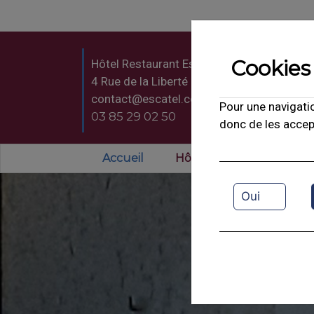
Cookies 
Hôtel Restaurant Escatel
4 Rue de la Liberté - 71000 MÂCON
contact@escatel.com
Pour une navigatio
03 85 29 02 50
donc de les accep
Accueil
Hôtel
Restauran
Oui