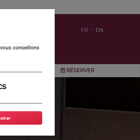
-
FR
EN
 vous conseillons
ni-Golf
Offres
RÉSERVER
cs
strer