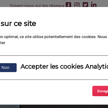
Suivez-nous sur les réseaux
sur ce site
n optimal, ce site utilise potentiellement des cookies. Nous
Votre hôtel comme à la maison...
ter.
t
Séminaire
Groupe
Tourisme
Mi
Accepter les cookies Analyti
Non
Enregi